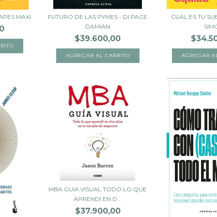
APES MAXI
FUTURO DE LAS PYMES - DI PACE
CUAL ES TU SU
DAMIAN
SIM
0
$39.600,00
$34.5
MBA GUIA VISUAL TODO LO QUE
APRENDI EN D...
$37.900,00