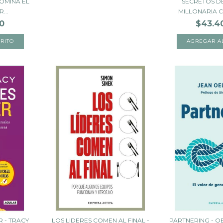
OMINA EL
SECRETOS D
...
MILLONARIA 
0
$43.4
R - TRACY
LOS LIDERES COMEN AL FINAL -
PARTNERING - 