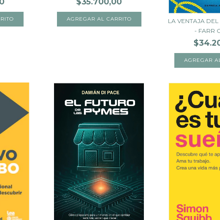
0
$35.700,00
LA VENTAJA DEL
- FARR C
$34.2