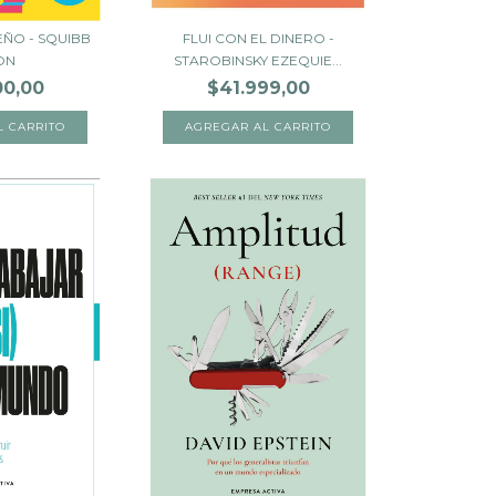
EÑO - SQUIBB
FLUI CON EL DINERO -
ON
STAROBINSKY EZEQUIE...
00,00
$41.999,00