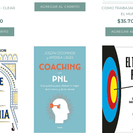
- CLEAR
COMO TRABAJAR 
EL M
00
$35.7