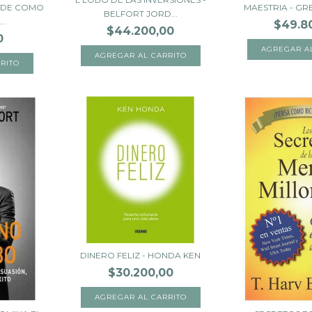
S DE COMO
MAESTRIA - G
BELFORT JORD...
..
$49.8
$44.200,00
0
DINERO FELIZ - HONDA KEN
$30.200,00