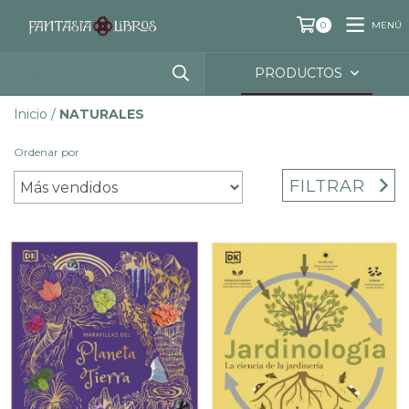
MENÚ
0
PRODUCTOS
Inicio
/
NATURALES
Ordenar por
FILTRAR