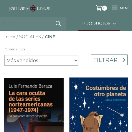
MENÚ
0
PRODUCTOS
Inicio
/
SOCIALES
/
CINE
Ordenar por
FILTRAR