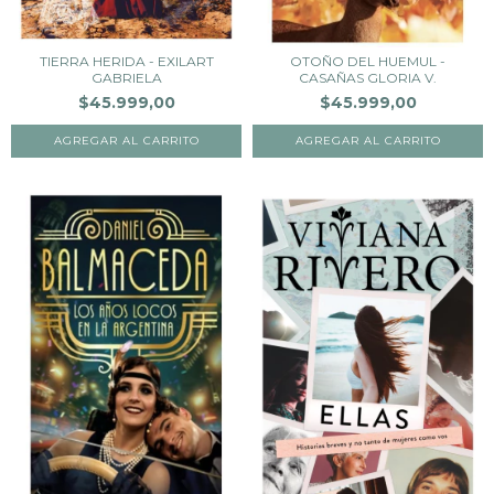
TIERRA HERIDA - EXILART
OTOÑO DEL HUEMUL -
GABRIELA
CASAÑAS GLORIA V.
$45.999,00
$45.999,00