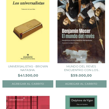
UNIVERSALISTAS - BROWN
MUNDO DEL REVES
NATASHA.
ENCUENTRO CON LOS
MAESTR...
$41.500,00
$59.000,00