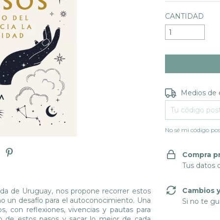
CANTIDAD
Entregas para e
Medios de 
No sé mi código pos
Compra p
Tus datos 
Cambios y
cida de Uruguay, nos propone recorrer estos
omo un desafío para el autoconocimiento. Una
Si no te gu
os, con reflexiones, vivencias y pautas para
no de estos pasos y sacar lo mejor de cada