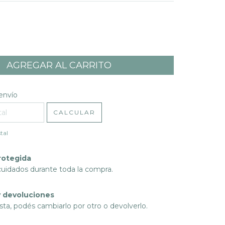
l CP:
CAMBIAR CP
envío
CALCULAR
tal
rotegida
cuidados durante toda la compra.
 devoluciones
sta, podés cambiarlo por otro o devolverlo.