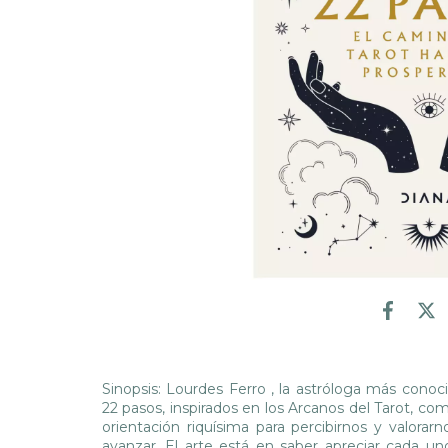
Sinopsis: Lourdes Ferro , la astróloga más cono
22 pasos, inspirados en los Arcanos del Tarot, c
orientación riquísima para percibirnos y valorarn
avanzar. El arte está en saber apreciar cada u