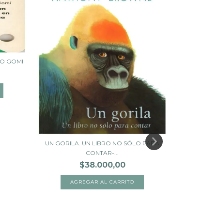
RO GOMI
LIBRO JU
UN GORILA. UN LIBRO NO SÓLO PARA
CONTAR-...
$38.000,00