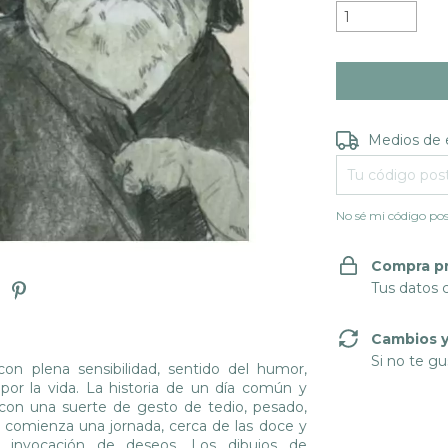
Entregas para e
Medios de 
No sé mi código pos
Compra p
Tus datos 
Cambios y
Si no te gu
 con plena sensibilidad, sentido del humor,
por la vida. La historia de un día común y
, con una suerte de gesto de tedio, pesado,
 comienza una jornada, cerca de las doce y
e invocación de deseos. Los dibujos de