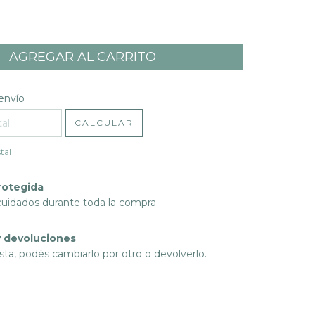
l CP:
CAMBIAR CP
envío
CALCULAR
tal
rotegida
cuidados durante toda la compra.
 devoluciones
sta, podés cambiarlo por otro o devolverlo.