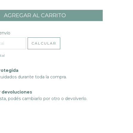
l CP:
CAMBIAR CP
envío
CALCULAR
tal
rotegida
cuidados durante toda la compra.
 devoluciones
sta, podés cambiarlo por otro o devolverlo.