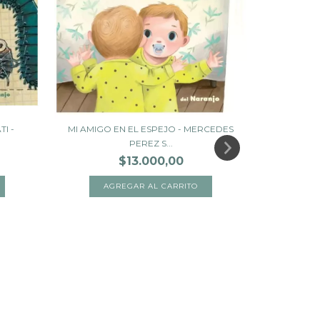
I -
MI AMIGO EN EL ESPEJO - MERCEDES
¡¡SHH...!! M
PEREZ S...
$13.000,00