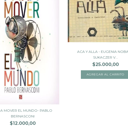
ACA Y ALLA - EUGENIA NOBAT
SUKACZER V...
$25.000,00
A MOVER EL MUNDO- PABLO
BERNASCONI
$12.000,00