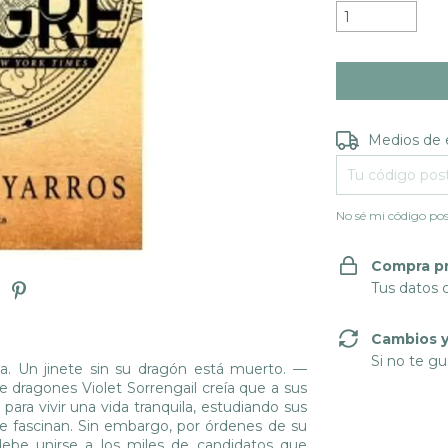
Entregas para e
Medios de 
No sé mi código pos
Compra p
Tus datos 
Cambios y
Si no te gu
ia. Un jinete sin su dragón está muerto. —
e dragones Violet Sorrengail creía que a sus
 para vivir una vida tranquila, estudiando sus
 le fascinan. Sin embargo, por órdenes de su
ebe unirse a los miles de candidatos que