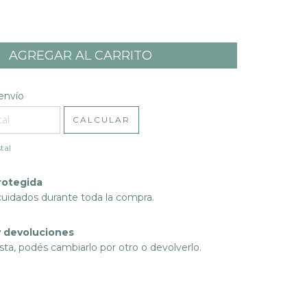
l CP:
CAMBIAR CP
envío
CALCULAR
tal
rotegida
cuidados durante toda la compra.
 devoluciones
sta, podés cambiarlo por otro o devolverlo.