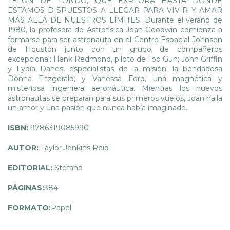
TELÓN DE FONDO, QUE EXPLORA HASTA DÓNDE
ESTAMOS DISPUESTOS A LLEGAR PARA VIVIR Y AMAR
MÁS ALLÁ DE NUESTROS LÍMITES. Durante el verano de
1980, la profesora de Astrofísica Joan Goodwin comienza a
formarse para ser astronauta en el Centro Espacial Johnson
de Houston junto con un grupo de compañeros
excepcional: Hank Redmond, piloto de Top Gun; John Griffin
y Lydia Danes, especialistas de la misión; la bondadosa
Donna Fitzgerald; y Vanessa Ford, una magnética y
misteriosa ingeniera aeronáutica. Mientras los nuevos
astronautas se preparan para sus primeros vuelos, Joan halla
un amor y una pasión que nunca había imaginado.
ISBN:
9786319085990
AUTOR:
Taylor Jenkins Reid
EDITORIAL:
Stefano
PÁGINAS:
384
FORMATO:
Papel