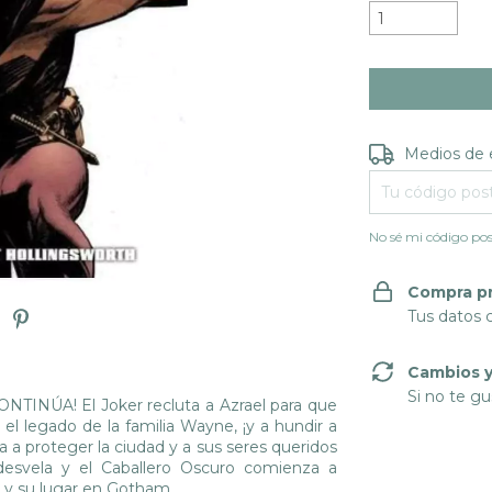
Entregas para e
Medios de 
No sé mi código pos
Compra p
Tus datos 
Cambios y
Si no te gu
INÚA! El Joker recluta a Azrael para que
l legado de la familia Wayne, ¡y a hundir a
a proteger la ciudad y a sus seres queridos
 desvela y el Caballero Oscuro comienza a
o y su lugar en Gotham.