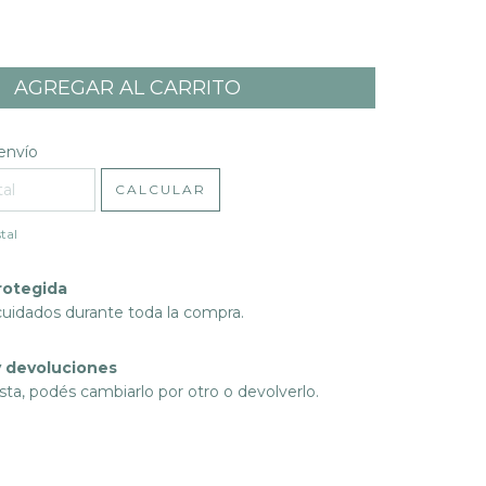
l CP:
CAMBIAR CP
envío
CALCULAR
tal
rotegida
cuidados durante toda la compra.
 devoluciones
sta, podés cambiarlo por otro o devolverlo.