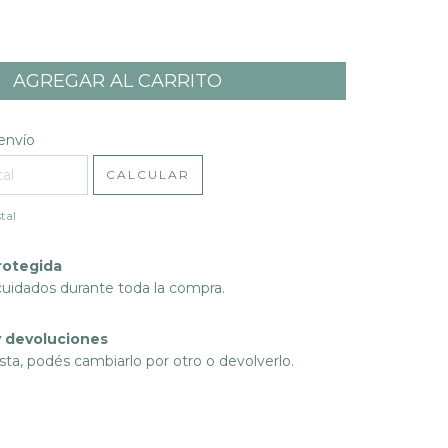
l CP:
CAMBIAR CP
envío
CALCULAR
tal
rotegida
cuidados durante toda la compra.
 devoluciones
sta, podés cambiarlo por otro o devolverlo.