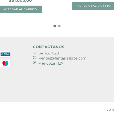
$31.000,00
CONTACTANOS
3416551028
ventas@fantasialibros.com
Mendoza 1127
COPY