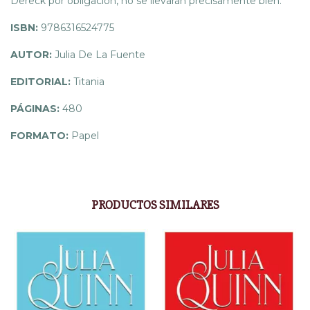
Dereck por obligación, no se llevarán precisamente bien.
ISBN:
9786316524775
AUTOR:
Julia De La Fuente
EDITORIAL:
Titania
PÁGINAS:
480
FORMATO:
Papel
PRODUCTOS SIMILARES