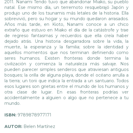
2011. Nanami Tendo tuvo que abandonar Miako, su pueblo
natal. Ese mismo día, un terremoto resquebrajó Japón y
produjo uno de los tsunamis más letales de la historia. Ella
sobrevivió, pero su hogar y su mundo quedaron arrasados.
Años más tarde, en Kioto, Nanami conoce a un chico
extraño que estuvo en Miako el día de la catástrofe y trae
de regreso fantasmas y recuerdos que ella creía haber
dejado atrás. Una historia desgarradora sobre la vida, la
muerte, la esperanza y la familia; sobre la identidad y
aquellos momentos que nos terminan definiendo como
seres humanos. Existen fronteras donde termina la
civilización y comienza la naturaleza más salvaje. Nos
pueden parecer simples senderos que atraviesan antiguos
bosques; la orilla de alguna playa, donde el océano arrulla a
la tierra; un torii que indica la entrada a un santuario. Todos
esos lugares son grietas entre el mundo de los humanos y
otra clase de lugar. En esas fronteras podrías ver
accidentalmente a alguien o algo que no pertenece a tu
mundo.
ISBN:
9789878977171
AUTOR:
Belen Martínez