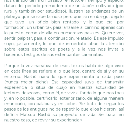
nos transportan a un pasado remoto, en tiempo y espacio:
datan del período premoderno de un Japón cultivado (por
rural, y también por estudioso). Ilustran las andanzas de un
plebeyo que se sabe famoso pero que, sin embargo, deja lo
que tuvo -un oficio bien rentado- y lo que era -por
formación, un urbanita-, para lanzarse al camino apenas con
lo puesto, como detalla en numerosos pasajes. Quiere ver,
sentir, palpitar, para, a continuación, relatarlo. Es ese impulso
suyo, justamente, lo que de inmediato atrae la atención
sobre estos escritos de poeta y a la vez nos invita a
hacernos testigos de sus extenuantes caminatas.
Porque la voz narrativa de esos textos habla de algo vivo:
en cada línea se refiere a lo que late, dentro de sí y en su
entorno. Bashô narra lo que experimenta a cada paso
(nunca mejor dicho). Esa capacidad suya de transmitir
experiencia lo sitúa de cuajo en nuestra actualidad de
lectores deseosos, como él, de vivir a fondo lo que nos toca
y, en lo posible, certificarlo, exteriorizarlo, de alguna manera
enunciarlo, con palabras y en actos. 'Se trata de seguir los
pasos de los antiguos, no de repetir lo que ellos hicieron': así
definía Matsuo Bashô su proyecto de vida. Se trata, en
nuestro caso, de revivir su experiencia.»