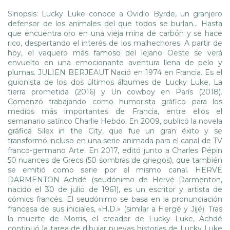
Sinopsis: Lucky Luke conoce a Ovidio Byrde, un granjero
defensor de los animales del que todos se burlan... Hasta
que encuentra oro en una vieja mina de carbón y se hace
rico, despertando el interés de los malhechores. A partir de
hoy, el vaquero más famoso del lejano Oeste se verá
envuelto en una emocionante aventura llena de pelo y
plumas. JULIEN BERJEAUT Nació en 1974 en Francia. Es el
guionista de los dos últimos álbumes de Lucky Luke, La
tierra prometida (2016) y Un cowboy en París (2018).
Comenzó trabajando como humorista gráfico para los
medios más importantes de Francia, entre ellos el
semanario satírico Charlie Hebdo. En 2009, publicó la novela
gráfica Silex in the City, que fue un gran éxito y se
transformó incluso en una serie animada para el canal de TV
franco-germano Arte. En 2017, editó junto a Charles Pépin
50 nuances de Grecs (50 sombras de griegos), que también
se emitió como serie por el mismo canal. HERVÉ
DARMENTON Achdé (seudónimo de Hervé Darmenton,
nacido el 30 de julio de 1961), es un escritor y artista de
cómics francés. El seudónimo se basa en la pronunciación
francesa de sus iniciales, «H.D.» (similar a Hergé y Jijé). Tras
la muerte de Morris, el creador de Lucky Luke, Achdé
continuó la tarea de dibujar nuevas historias de Lucky Luke