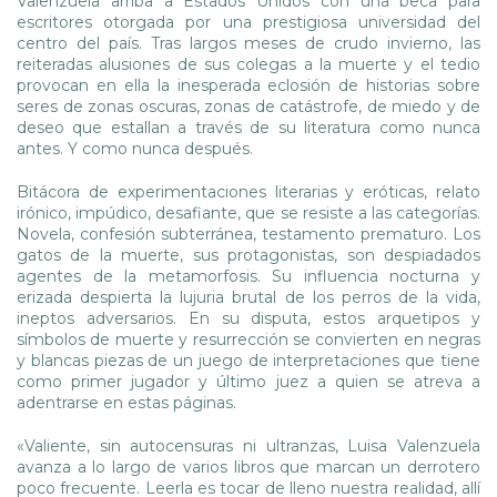
Valenzuela arriba a Estados Unidos con una beca para
escritores otorgada por una prestigiosa universidad del
centro del país. Tras largos meses de crudo invierno, las
reiteradas alusiones de sus colegas a la muerte y el tedio
provocan en ella la inesperada eclosión de historias sobre
seres de zonas oscuras, zonas de catástrofe, de miedo y de
deseo que estallan a través de su literatura como nunca
antes. Y como nunca después.
Bitácora de experimentaciones literarias y eróticas, relato
irónico, impúdico, desafiante, que se resiste a las categorías.
Novela, confesión subterránea, testamento prematuro. Los
gatos de la muerte, sus protagonistas, son despiadados
agentes de la metamorfosis. Su influencia nocturna y
erizada despierta la lujuria brutal de los perros de la vida,
ineptos adversarios. En su disputa, estos arquetipos y
símbolos de muerte y resurrección se convierten en negras
y blancas piezas de un juego de interpretaciones que tiene
como primer jugador y último juez a quien se atreva a
adentrarse en estas páginas.
«Valiente, sin autocensuras ni ultranzas, Luisa Valenzuela
avanza a lo largo de varios libros que marcan un derrotero
poco frecuente. Leerla es tocar de lleno nuestra realidad, allí