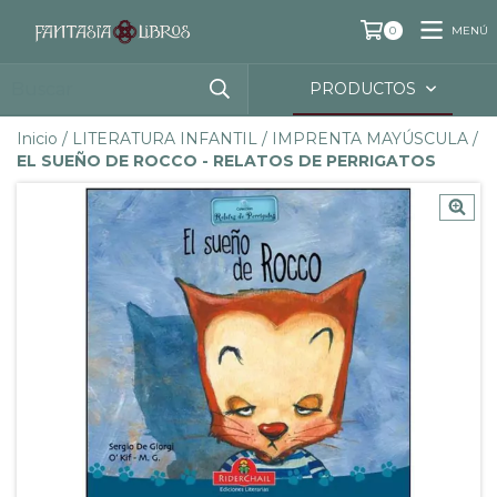
MENÚ
0
PRODUCTOS
Inicio
/
LITERATURA INFANTIL
/
IMPRENTA MAYÚSCULA
/
EL SUEÑO DE ROCCO - RELATOS DE PERRIGATOS