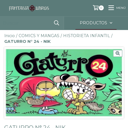
MENÚ
0
PRODUCTOS
Inicio
/
COMICS Y MANGAS
/
HISTORIETA INFANTIL
/
GATURRO N° 24 - NIK
GATURRO N° 24 - NIK