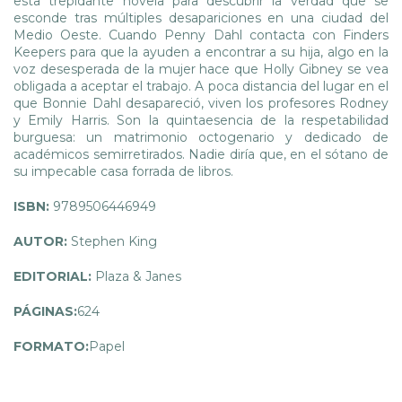
esta trepidante novela para descubrir la verdad que se
esconde tras múltiples desapariciones en una ciudad del
Medio Oeste. Cuando Penny Dahl contacta con Finders
Keepers para que la ayuden a encontrar a su hija, algo en la
voz desesperada de la mujer hace que Holly Gibney se vea
obligada a aceptar el trabajo. A poca distancia del lugar en el
que Bonnie Dahl desapareció, viven los profesores Rodney
y Emily Harris. Son la quintaesencia de la respetabilidad
burguesa: un matrimonio octogenario y dedicado de
académicos semirretirados. Nadie diría que, en el sótano de
su impecable casa forrada de libros.
ISBN:
9789506446949
AUTOR:
Stephen King
EDITORIAL:
Plaza & Janes
PÁGINAS:
624
FORMATO:
Papel