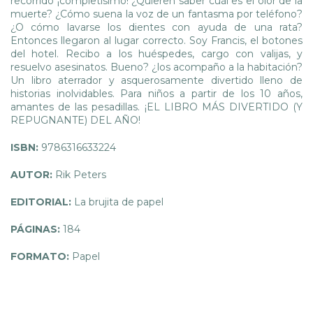
recorrido ¡completísimo! ¿Quieren saber cuál es el olor de la
muerte? ¿Cómo suena la voz de un fantasma por teléfono?
¿O cómo lavarse los dientes con ayuda de una rata?
Entonces llegaron al lugar correcto. Soy Francis, el botones
del hotel. Recibo a los huéspedes, cargo con valijas, y
resuelvo asesinatos. Bueno? ¿los acompaño a la habitación?
Un libro aterrador y asquerosamente divertido lleno de
historias inolvidables. Para niños a partir de los 10 años,
amantes de las pesadillas. ¡EL LIBRO MÁS DIVERTIDO (Y
REPUGNANTE) DEL AÑO!
ISBN:
9786316633224
AUTOR:
Rik Peters
EDITORIAL:
La brujita de papel
PÁGINAS:
184
FORMATO:
Papel