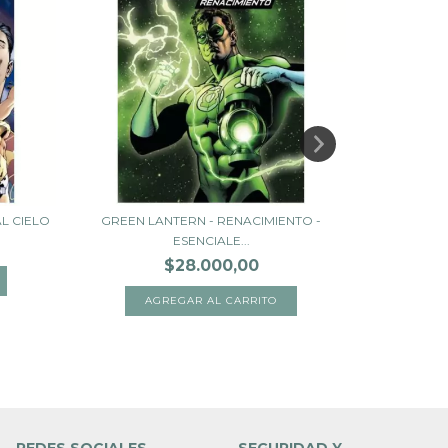
AL CIELO
GREEN LANTERN - RENACIMIENTO -
BATMAN: LA
ESENCIALE...
$28.000,00