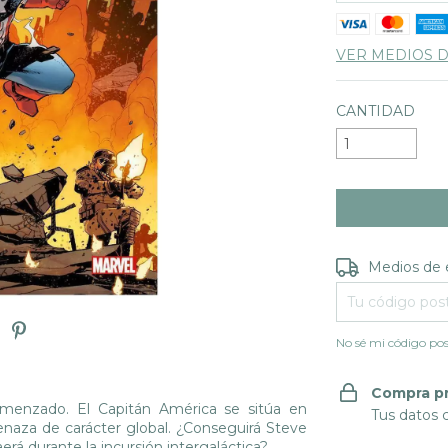
VER MEDIOS 
CANTIDAD
Entregas para e
Medios de 
No sé mi código pos
Compra p
omenzado. El Capitán América se sitúa en
Tus datos 
enaza de carácter global. ¿Conseguirá Steve
erá durante la incursión intergaláctica?