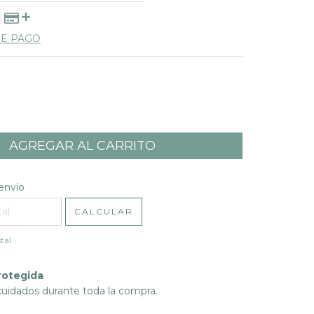
DE PAGO
l CP:
CAMBIAR CP
envío
CALCULAR
tal
rotegida
cuidados durante toda la compra.