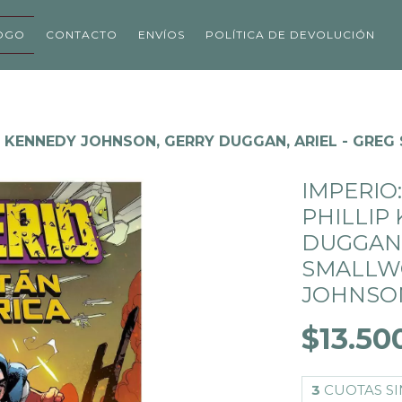
OGO
CONTACTO
ENVÍOS
POLÍTICA DE DEVOLUCIÓN
LIP KENNEDY JOHNSON, GERRY DUGGAN, ARIEL - GR
IMPERIO:
PHILLIP
DUGGAN,
SMALLW
JOHNSO
$13.50
3
CUOTAS SI