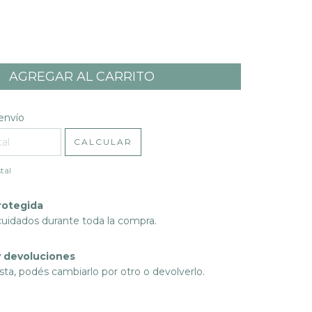
l CP:
CAMBIAR CP
envío
CALCULAR
tal
rotegida
cuidados durante toda la compra.
 devoluciones
sta, podés cambiarlo por otro o devolverlo.