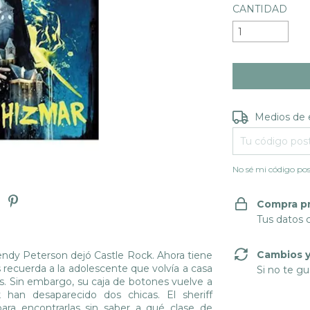
CANTIDAD
Entregas para e
Medios de 
No sé mi código pos
Compra p
Tus datos 
Cambios y
ndy Peterson dejó Castle Rock. Ahora tiene
s recuerda a la adolescente que volvía a casa
Si no te gu
ios. Sin embargo, su caja de botones vuelve a
han desaparecido dos chicas. El sheriff
para encontrarlas sin saber a qué clase de