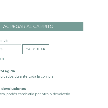
l CP:
CAMBIAR CP
envío
CALCULAR
tal
rotegida
cuidados durante toda la compra.
 devoluciones
sta, podés cambiarlo por otro o devolverlo.