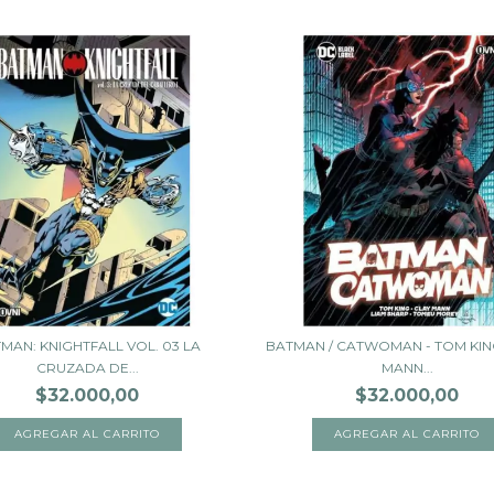
MAN: KNIGHTFALL VOL. 03 LA
BATMAN / CATWOMAN - TOM KING
CRUZADA DE...
MANN...
$32.000,00
$32.000,00