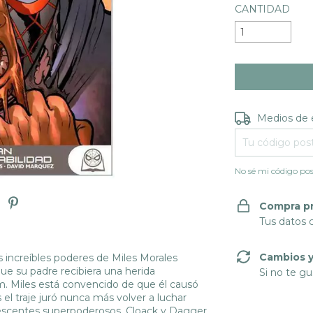
CANTIDAD
Entregas para e
Medios de 
No sé mi código pos
Compra p
Tus datos 
Cambios y
 increíbles poderes de Miles Morales
ue su padre recibiera una herida
Si no te gu
. Miles está convencido de que él causó
 el traje juró nunca más volver a luchar
scentes superpoderosos, Cloack y Dagger,