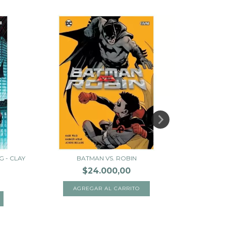
 - CLAY
BATMAN VS. ROBIN
SUPER
$24.000,00