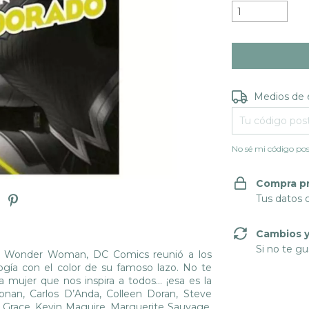
Entregas para e
Medios de 
No sé mi código pos
Compra p
Tus datos 
Cambios y
Si no te gu
 de Wonder Woman, DC Comics reunió a los
gía con el color de su famoso lazo. No te
mujer que nos inspira a todos... ¡esa es la
onan, Carlos D’Anda, Colleen Doran, Steve
a Grace, Kevin Maguire, Marguerite Sauvage,