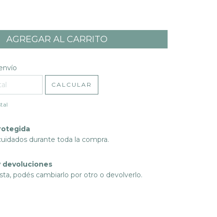
l CP:
CAMBIAR CP
envío
CALCULAR
tal
rotegida
cuidados durante toda la compra.
 devoluciones
sta, podés cambiarlo por otro o devolverlo.