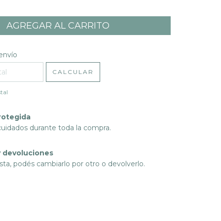
l CP:
CAMBIAR CP
envío
CALCULAR
tal
rotegida
cuidados durante toda la compra.
 devoluciones
sta, podés cambiarlo por otro o devolverlo.