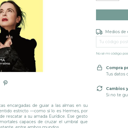
Entregas para e
Medios de 
No sé mi código pos
Compra p
Tus datos 
Cambios y
Si no te gu
cas encargadas de guiar a las almas en su
sentido estricto —como sí lo es Hermes, por
de rescatar a su amada Eurídice. Ese gesto
mortales capaces de cruzar el umbral que
 instante, entre ambos mundos.