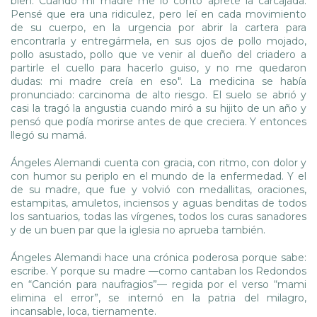
bien. Cuando mi madre me lo contó apreté la carcajada.
Pensé que era una ridiculez, pero leí en cada movimiento
de su cuerpo, en la urgencia por abrir la cartera para
encontrarla y entregármela, en sus ojos de pollo mojado,
pollo asustado, pollo que ve venir al dueño del criadero a
partirle el cuello para hacerlo guiso, y no me quedaron
dudas: mi madre creía en eso". La medicina se había
pronunciado: carcinoma de alto riesgo. El suelo se abrió y
casi la tragó la angustia cuando miró a su hijito de un año y
pensó que podía morirse antes de que creciera. Y entonces
llegó su mamá.
Ángeles Alemandi cuenta con gracia, con ritmo, con dolor y
con humor su periplo en el mundo de la enfermedad. Y el
de su madre, que fue y volvió con medallitas, oraciones,
estampitas, amuletos, inciensos y aguas benditas de todos
los santuarios, todas las vírgenes, todos los curas sanadores
y de un buen par que la iglesia no aprueba también.
Ángeles Alemandi hace una crónica poderosa porque sabe:
escribe. Y porque su madre —como cantaban los Redondos
en “Canción para naufragios”— regida por el verso “mami
elimina el error”, se internó en la patria del milagro,
incansable, loca, tiernamente.