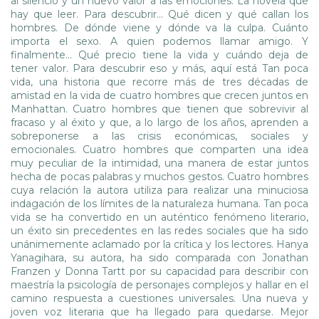
al silencio y un nuevo valor a las emociones. La novela que
hay que leer. Para descubrir... Qué dicen y qué callan los
hombres. De dónde viene y dónde va la culpa. Cuánto
importa el sexo. A quien podemos llamar amigo. Y
finalmente... Qué precio tiene la vida y cuándo deja de
tener valor. Para descubrir eso y más, aquí está Tan poca
vida, una historia que recorre más de tres décadas de
amistad en la vida de cuatro hombres que crecen juntos en
Manhattan. Cuatro hombres que tienen que sobrevivir al
fracaso y al éxito y que, a lo largo de los años, aprenden a
sobreponerse a las crisis económicas, sociales y
emocionales. Cuatro hombres que comparten una idea
muy peculiar de la intimidad, una manera de estar juntos
hecha de pocas palabras y muchos gestos. Cuatro hombres
cuya relación la autora utiliza para realizar una minuciosa
indagación de los límites de la naturaleza humana. Tan poca
vida se ha convertido en un auténtico fenómeno literario,
un éxito sin precedentes en las redes sociales que ha sido
unánimemente aclamado por la crítica y los lectores. Hanya
Yanagihara, su autora, ha sido comparada con Jonathan
Franzen y Donna Tartt por su capacidad para describir con
maestría la psicología de personajes complejos y hallar en el
camino respuesta a cuestiones universales. Una nueva y
joven voz literaria que ha llegado para quedarse. Mejor