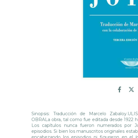
Sinopsis: Traducción de Marcelo Zabaloy
OBRALa obra, tal como fue editada desde 1922 hast
Los capítulos nunca fueron numerados por Jo
episodios. Si bien los manuscritos originales esta
encabezando los episodios ni figuraron en el í