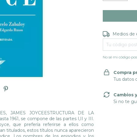
Entregas para e
Medios de 
No sé mi código pos
Compra p
Tus datos 
Cambios y
Si no te gu
.ULISES, JAMES JOYCEESTRUCTURA DE LA
a 1961, se compone de las partes I,II y III.
yce, que prefería referirse a ellos como
ban titulados, estos títulos nunca aparecieron
ndice. Los nombres de los episodios y los