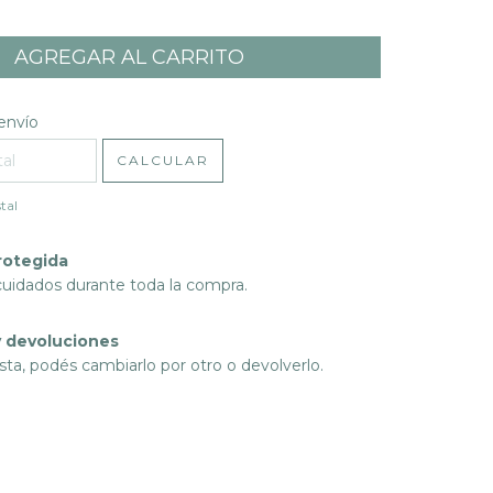
l CP:
CAMBIAR CP
envío
CALCULAR
tal
rotegida
cuidados durante toda la compra.
 devoluciones
sta, podés cambiarlo por otro o devolverlo.