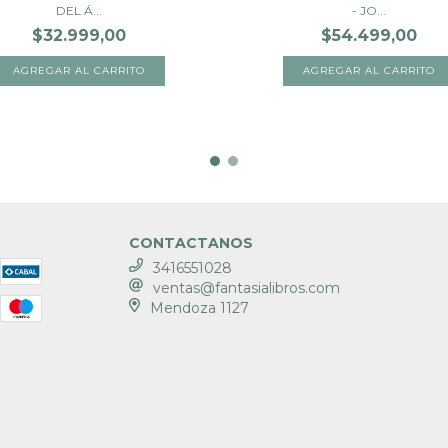
DEL Á...
- JO...
$32.999,00
$54.499,00
CONTACTANOS
3416551028
ventas@fantasialibros.com
Mendoza 1127