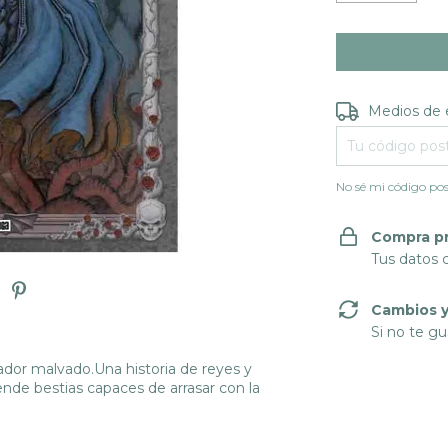
Entregas para e
Medios de 
No sé mi código pos
Compra p
Tus datos 
Cambios y
Si no te gu
dor malvado.Una historia de reyes y
ende bestias capaces de arrasar con la