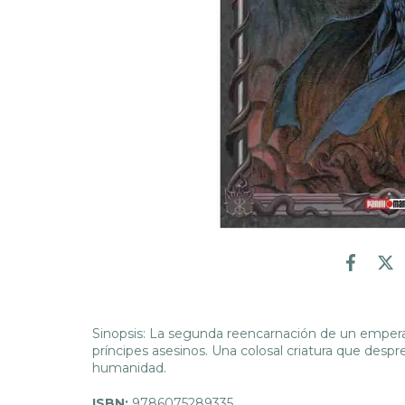
Sinopsis: La segunda reencarnación de un empera
príncipes asesinos. Una colosal criatura que despr
humanidad.
ISBN:
9786075289335