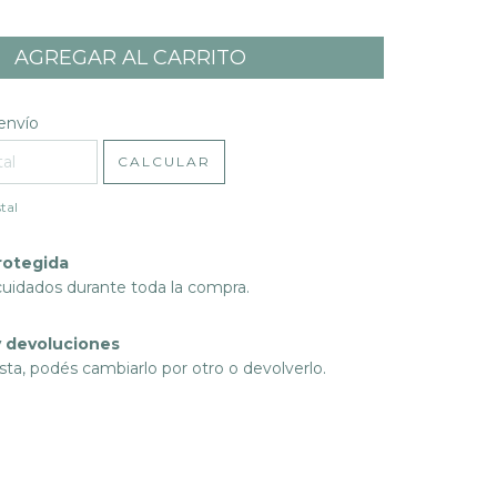
l CP:
CAMBIAR CP
envío
CALCULAR
tal
rotegida
cuidados durante toda la compra.
 devoluciones
sta, podés cambiarlo por otro o devolverlo.