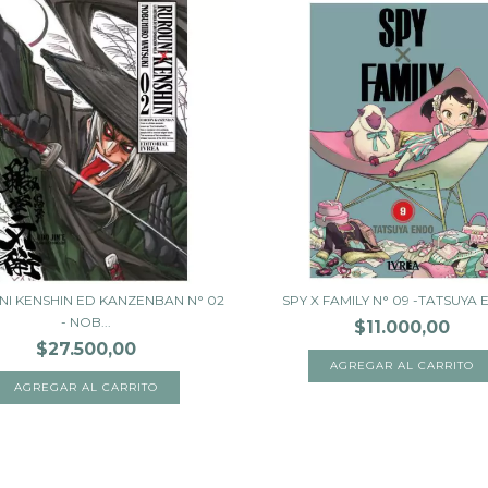
I KENSHIN ED KANZENBAN N° 02
SPY X FAMILY N° 09 -TATSUYA
- NOB...
$11.000,00
$27.500,00