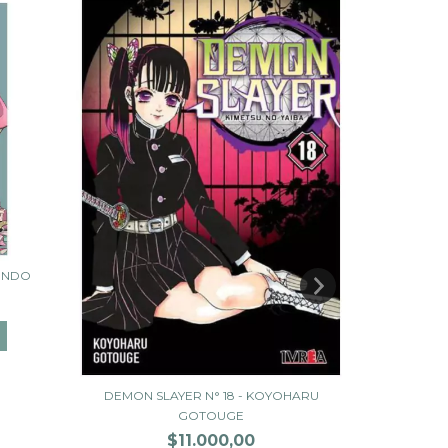
 ENDO
DEMON SLAYER N° 18 - KOYOHARU
BLUE LOCK 
GOTOUGE
$11.000,00