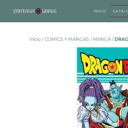
INICIO
CATÁL
Inicio
COMICS Y MANGAS
MANGA
DRAG
/
/
/