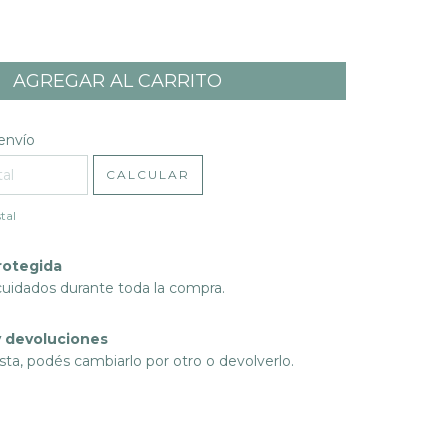
l CP:
CAMBIAR CP
envío
CALCULAR
tal
rotegida
cuidados durante toda la compra.
 devoluciones
sta, podés cambiarlo por otro o devolverlo.