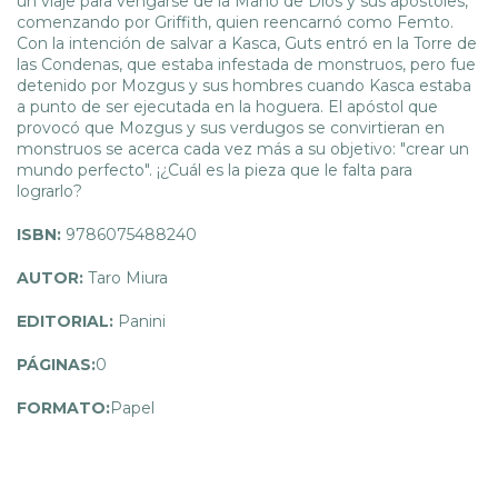
un viaje para vengarse de la Mano de Dios y sus apóstoles,
comenzando por Griffith, quien reencarnó como Femto.
Con la intención de salvar a Kasca, Guts entró en la Torre de
las Condenas, que estaba infestada de monstruos, pero fue
detenido por Mozgus y sus hombres cuando Kasca estaba
a punto de ser ejecutada en la hoguera. El apóstol que
provocó que Mozgus y sus verdugos se convirtieran en
monstruos se acerca cada vez más a su objetivo: "crear un
mundo perfecto". ¡¿Cuál es la pieza que le falta para
lograrlo?
ISBN:
9786075488240
AUTOR:
Taro Miura
EDITORIAL:
Panini
PÁGINAS:
0
FORMATO:
Papel