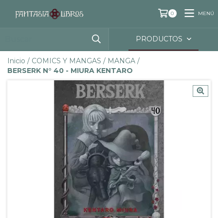
MENÚ
0
PRODUCTOS
Inicio
/
COMICS Y MANGAS
/
MANGA
/
BERSERK N° 40 - MIURA KENTARO