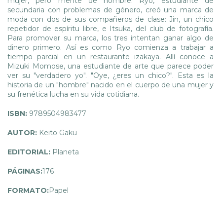
mujer, pero mente de hombre. Ryo, estudiante de
secundaria con problemas de género, creó una marca de
moda con dos de sus compañeros de clase: Jin, un chico
repetidor de espíritu libre, e Itsuka, del club de fotografía.
Para promover su marca, los tres intentan ganar algo de
dinero primero. Así es como Ryo comienza a trabajar a
tiempo parcial en un restaurante izakaya. Allí conoce a
Mizuki Momose, una estudiante de arte que parece poder
ver su "verdadero yo". "Oye, ¿eres un chico?". Esta es la
historia de un "hombre" nacido en el cuerpo de una mujer y
su frenética lucha en su vida cotidiana.
ISBN:
9789504983477
AUTOR:
Keito Gaku
EDITORIAL:
Planeta
PÁGINAS:
176
FORMATO:
Papel