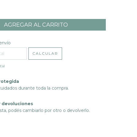
l CP:
CAMBIAR CP
envío
CALCULAR
tal
rotegida
cuidados durante toda la compra.
 devoluciones
sta, podés cambiarlo por otro o devolverlo.