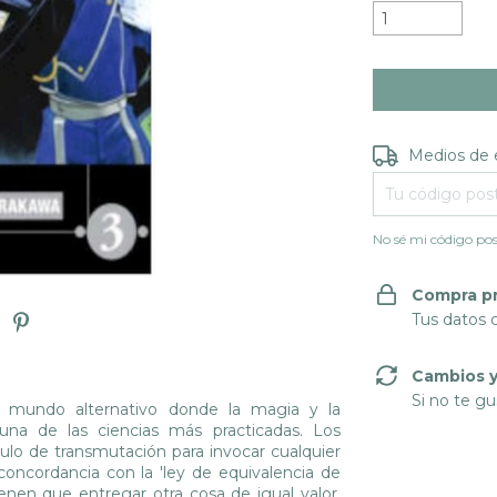
Entregas para e
Medios de 
No sé mi código pos
Compra p
Tus datos 
Cambios y
Si no te gu
un mundo alternativo donde la magia y la
una de las ciencias más practicadas. Los
ulo de transmutación para invocar cualquier
oncordancia con la 'ley de equivalencia de
ienen que entregar otra cosa de igual valor.