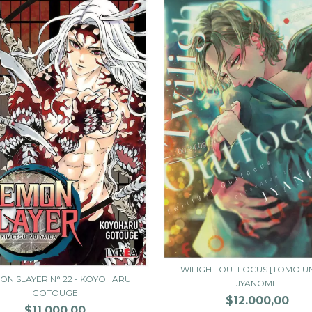
TWILIGHT OUTFOCUS [TOMO UN
ON SLAYER N° 22 - KOYOHARU
JYANOME
GOTOUGE
$12.000,00
$11.000,00