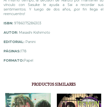
Al mismo tiempo, la decisión de Naruto por mantener su
vínculo con Sasuke le ayuda a Sai a recordar sus
sentimientos. Y luego de dos años, ¡por fin llega el
reencuentro!
ISBN:
9786075286303
AUTOR:
Masashi Kishimoto
EDITORIAL:
Panini
PÁGINAS:
178
FORMATO:
Papel
PRODUCTOS SIMILARES