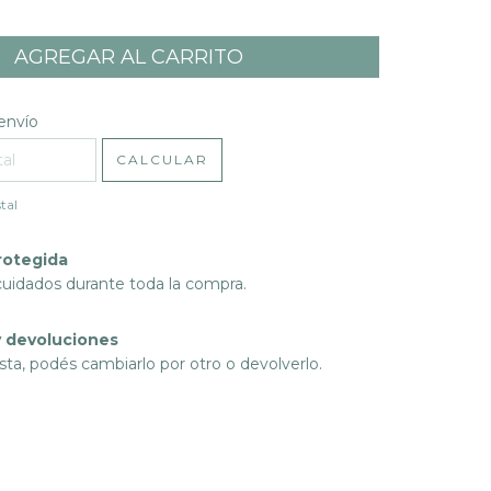
l CP:
CAMBIAR CP
envío
CALCULAR
tal
rotegida
cuidados durante toda la compra.
 devoluciones
sta, podés cambiarlo por otro o devolverlo.