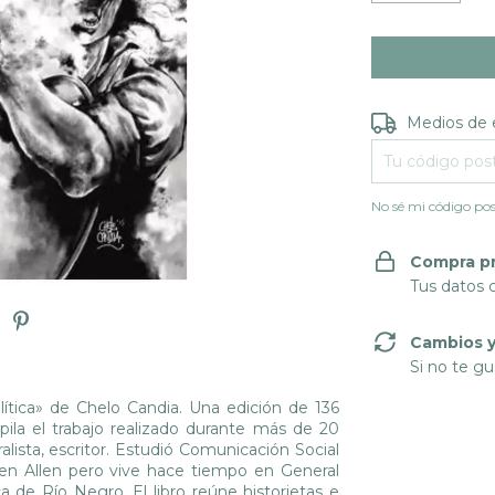
Entregas para e
Medios de 
No sé mi código pos
Compra p
Tus datos 
Cambios y
Si no te gu
lítica» de Chelo Candia. Una edición de 136
pila el trabajo realizado durante más de 20
ralista, escritor. Estudió Comunicación Social
en Allen pero vive hace tiempo en General
 de Río Negro. El libro reúne historietas e