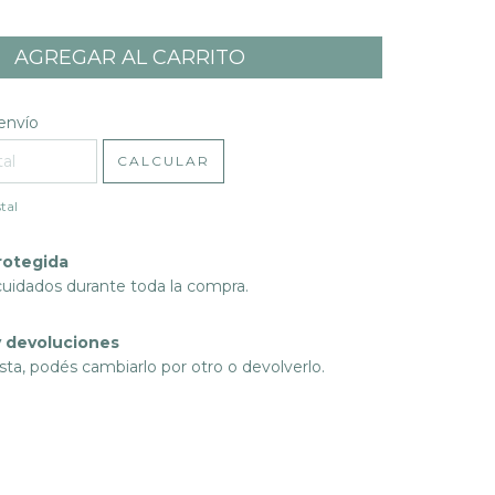
l CP:
CAMBIAR CP
envío
CALCULAR
tal
rotegida
cuidados durante toda la compra.
 devoluciones
sta, podés cambiarlo por otro o devolverlo.