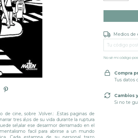
Entregas para e
Medios de 
No sé mi código pos
Compra p
Tus datos 
Cambios y
Si no te gu
co de cine, sobre .Volver.: .Estas paginas de
arrar tres a\os de su vida durante la ruptura
o puede se\alar ese desarmor derramado en el
imentalismo facil para abrirse a un mundo
ritica. Cada estampa de su personal trazo