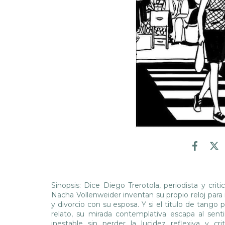
Sinopsis: Dice Diego Trerotola, periodista y criti
Nacha Vollenweider inventan su propio reloj para n
y divorcio con su esposa. Y si el titulo de tang
relato, su mirada contemplativa escapa al sent
inestable sin perder la lucidez reflexiva y c