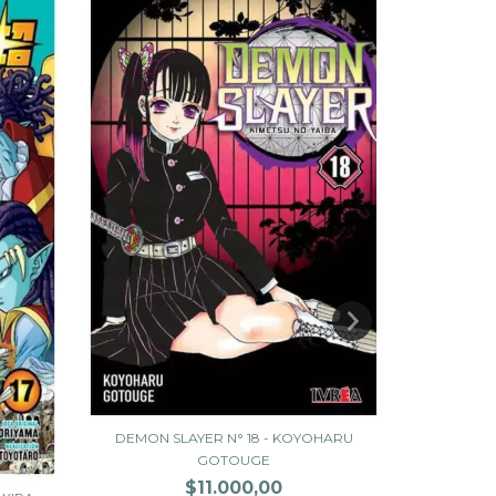
DEMON SLAYER N° 18 - KOYOHARU
SPY X FA
GOTOUGE
$11.000,00