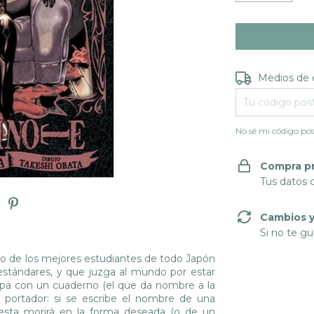
Entregas para e
Medios de 
No sé mi código pos
Compra p
Tus datos 
Cambios y
Si no te gu
uno de los mejores estudiantes de todo Japón
estándares, y que juzga al mundo por estar
pa con un cuaderno (el que da nombre a la
u portador: si se escribe el nombre de una
 esta morirá en la forma deseada (o de un