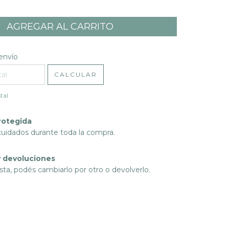
l CP:
CAMBIAR CP
envío
CALCULAR
tal
rotegida
cuidados durante toda la compra.
 devoluciones
sta, podés cambiarlo por otro o devolverlo.