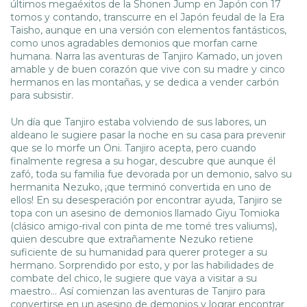
últimos megaéxitos de la Shonen Jump en Japón con 17
tomos y contando, transcurre en el Japón feudal de la Era
Taisho, aunque en una versión con elementos fantásticos,
como unos agradables demonios que morfan carne
humana. Narra las aventuras de Tanjiro Kamado, un joven
amable y de buen corazón que vive con su madre y cinco
hermanos en las montañas, y se dedica a vender carbón
para subsistir.
Un día que Tanjiro estaba volviendo de sus labores, un
aldeano le sugiere pasar la noche en su casa para prevenir
que se lo morfe un Oni. Tanjiro acepta, pero cuando
finalmente regresa a su hogar, descubre que aunque él
zafó, toda su familia fue devorada por un demonio, salvo su
hermanita Nezuko, ¡que terminó convertida en uno de
ellos! En su desesperación por encontrar ayuda, Tanjiro se
topa con un asesino de demonios llamado Giyu Tomioka
(clásico amigo-rival con pinta de me tomé tres valiums),
quien descubre que extrañamente Nezuko retiene
suficiente de su humanidad para querer proteger a su
hermano. Sorprendido por esto, y por las habilidades de
combate del chico, le sugiere que vaya a visitar a su
maestro… Así comienzan las aventuras de Tanjiro para
convertirse en un asesino de demonios y lograr encontrar