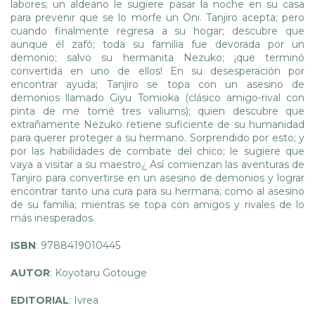
labores; un aldeano le sugiere pasar la noche en su casa
para prevenir que se lo morfe un Oni. Tanjiro acepta; pero
cuando finalmente regresa a su hogar; descubre que
aunque él zafó; toda su familia fue devorada por un
demonio; salvo su hermanita Nezuko; ¡que terminó
convertida en uno de ellos! En su desesperación por
encontrar ayuda; Tanjiro se topa con un asesino de
demonios llamado Giyu Tomioka (clásico amigo-rival con
pinta de me tomé tres valiums); quien descubre que
extrañamente Nezuko retiene suficiente de su humanidad
para querer proteger a su hermano. Sorprendido por esto; y
por las habilidades de combate del chico; le sugiere que
vaya a visitar a su maestro¿ Así comienzan las aventuras de
Tanjiro para convertirse en un asesino de demonios y lograr
encontrar tanto una cura para su hermana; como al asesino
de su familia; mientras se topa con amigos y rivales de lo
más inesperados.
ISBN
: 9788419010445
AUTOR
: Koyotaru Gotouge
EDITORIAL
: Ivrea