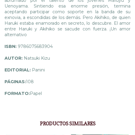
abrumado por el talento de los jóvenes Mafuyu y
Uenoyama. Sintiendo esa enorme presión, termina
aceptando participar como soporte en la banda de su
exnovia, a escondidas de los demás. Pero Akihiko, de quien
Haruki estaba enamorado en secreto, lo descubre. El amor
entre Haruki y Akihiko se sacude con fuerza. ¡Un amor
alternativo
ISBN:
9786075683904
AUTOR:
Natsuki Kizu
EDITORIAL:
Panini
PÁGINAS:
108
FORMATO:
Papel
PRODUCTOS SIMILARES