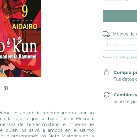
Entregas para e
Medios de 
No sé mi código pos
Compra p
Tus datos 
Cambios y
Si no te gu
 Nene, es absorbida repentinamente por un
ico fantasma que se hace llamar Mitsuba.
enaza del tercer misterio, el Infierno de
ue quien los salvó a ambos en el último
ue presentando los Siete Misterios de la