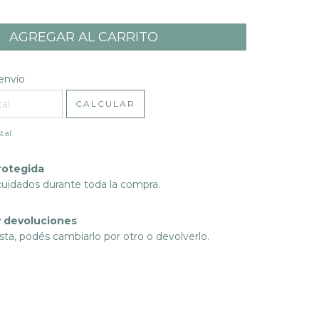
l CP:
CAMBIAR CP
envío
CALCULAR
tal
rotegida
cuidados durante toda la compra.
 devoluciones
sta, podés cambiarlo por otro o devolverlo.