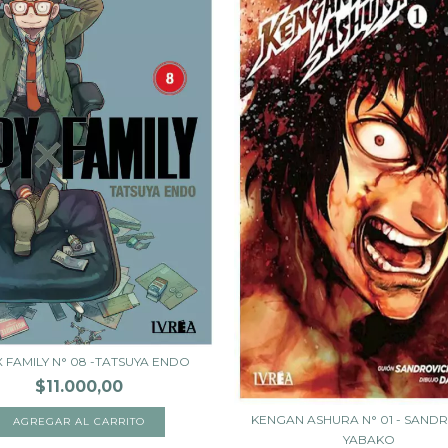
X FAMILY N° 08 -TATSUYA ENDO
$11.000,00
KENGAN ASHURA N° 01 - SAND
YABAKO