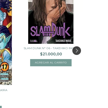
SLAM DUNK N° 06 - TAKEHIKO INOUE
$21.000,00
DRAGON B
AKIRA