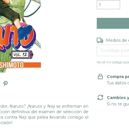
Entregas para e
Medios de 
No sé mi código pos
Compra p
Tus datos 
Cambios y
Si no te gu
rdedor, Naruto? ¡Naruto y Neji se enfrentan en
cción definitiva del examen de selección de
a contra Neji que pelea llevando consigo el
cisión!