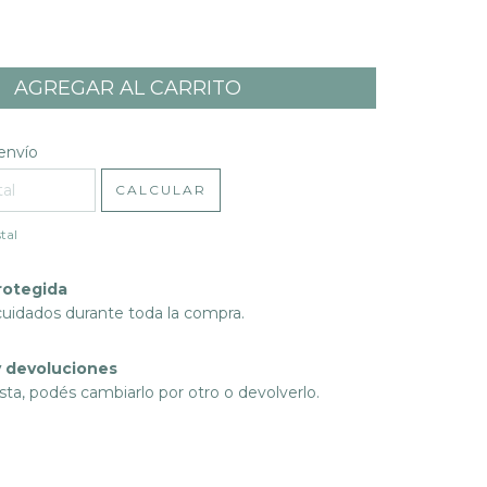
l CP:
CAMBIAR CP
envío
CALCULAR
tal
rotegida
cuidados durante toda la compra.
 devoluciones
sta, podés cambiarlo por otro o devolverlo.