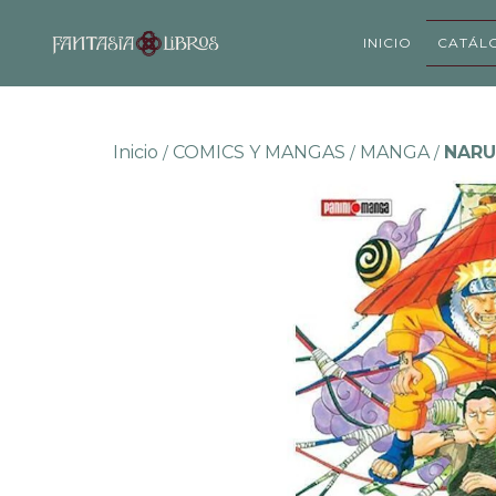
INICIO
CATÁL
Inicio
COMICS Y MANGAS
MANGA
NARU
/
/
/