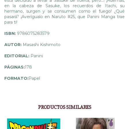
está decidido a llevar a Sasuke de vuelta, pero...! ¡Además,
en la cabeza de Sasuke, los recuerdos de Itachi, su
hermano, surgen y se consumen como el fuego! ¿Qué
pasará? ¡Averígualo en Naruto #25, que Panini Manga trae
para ti!
ISBN:
9786075283579
AUTOR:
Masashi Kishimoto
EDITORIAL:
Panini
PÁGINAS:
178
FORMATO:
Papel
PRODUCTOS SIMILARES