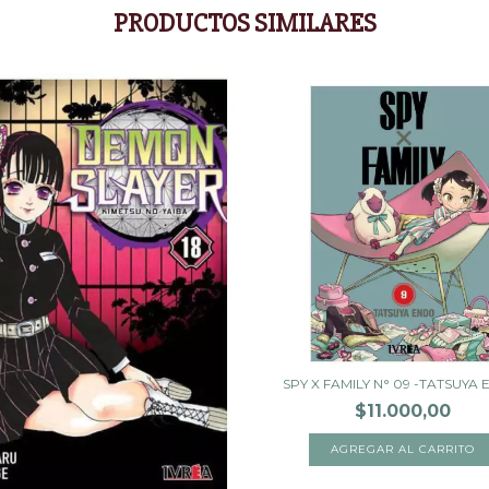
PRODUCTOS SIMILARES
SPY X FAMILY N° 09 -TATSUYA
$11.000,00