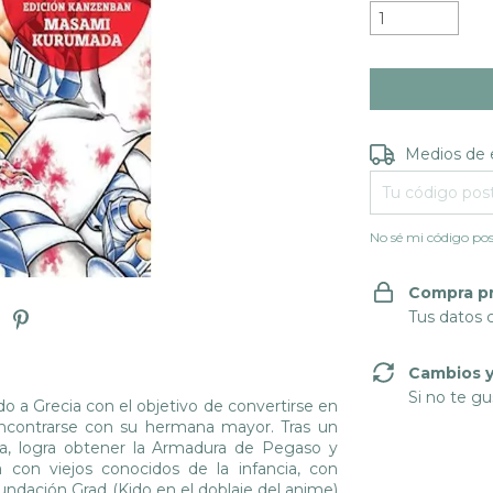
Entregas para e
Medios de 
No sé mi código pos
Compra p
Tus datos 
Cambios y
Si no te gu
do a Grecia con el objetivo de convertirse en
ncontrarse con su hermana mayor. Tras un
la, logra obtener la Armadura de Pegaso y
rá con viejos conocidos de la infancia, con
undación Grad (Kido en el doblaje del anime)