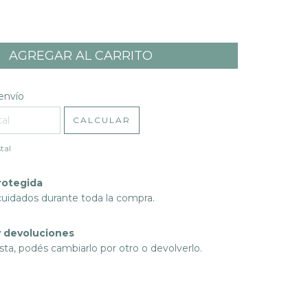
l CP:
CAMBIAR CP
envío
CALCULAR
tal
rotegida
cuidados durante toda la compra.
 devoluciones
sta, podés cambiarlo por otro o devolverlo.