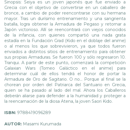
Sinopsis: Seiya es un joven japonés que fue enviado a
Grecia con el objetivo de convertirse en un caballero de
bronce, a cambio de poder reencontrarse con su hermana
mayor. Tras un durísimo entrenamiento y una sangrienta
batalla, logra obtener la Armadura de Pegaso y retornar a
Japón victorioso. Allí se reencontrará con viejos conocidos
de la infancia, con quienes compartió una nada grata
estadía en la Fundación Grad (Kido en el doblaje del anime)
o al menos los que sobrevivieron, ya que todos fueron
enviados a distintos sitios de entrenamiento para obtener
sus propias Armaduras. Se fueron 100 y sólo regresaron 10.
Tranqui. A partir de este punto, comenzará la competición
Galaxian Wars (Torneo Galáctico en el anime) para
determinar cuál de ellos tendrá el honor de portar la
Armadura de Oro de Sagitario. O no… Porque al final se la
chorean por orden del Patriarca del Santuario en Grecia,
quien se ha pasado al lado del mal. Ahora los Caballeros
deberán aliarse para defender a la humanidad y proteger a
la reencarnación de la diosa Atena, la joven Saori Kido.
ISBN:
9788419096289
AUTOR:
Masami Kurumada