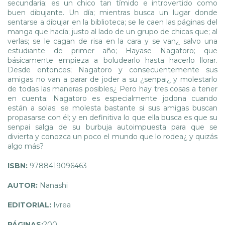
secundaria; es un chico tan tímido e introvertido como
buen dibujante. Un día; mientras busca un lugar donde
sentarse a dibujar en la biblioteca; se le caen las páginas del
manga que hacía; justo al lado de un grupo de chicas que; al
verlas; se le cagan de risa en la cara y se van¿ salvo una
estudiante de primer año; Hayase Nagatoro; que
básicamente empieza a boludearlo hasta hacerlo llorar.
Desde entonces; Nagatoro y consecuentemente sus
amigas no van a parar de joder a su ¿senpai¿ y molestarlo
de todas las maneras posibles¿ Pero hay tres cosas a tener
en cuenta: Nagatoro es especialmente jodona cuando
están a solas; se molesta bastante si sus amigas buscan
propasarse con él; y en definitiva lo que ella busca es que su
senpai salga de su burbuja autoimpuesta para que se
divierta y conozca un poco el mundo que lo rodea¿ y quizás
algo más?
ISBN:
9788419096463
AUTOR:
Nanashi
EDITORIAL:
Ivrea
PÁGINAS:
200