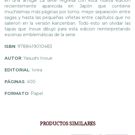
en una amiga! La serie regresa con esta nueva edición
recientemente aparecida en Japón que contiene
muchísimas más páginas por tomo; mejor separación entre
sagas y hasta las pequeñas viñetas entre capítulos que no
salieron en la versión kanzenban. Todo esto sin olvidar las
tapas que Inoue dibujó para esta edicion reinterpretando
escenas emblemáticas de la serie.
ISBN
: 9788419010483
AUTOR
: Yasushi Inoue
EDITORIAL
: Ivrea
PÁGINAS
: 400
FORMATO
: Papel
PRODUCTOS SIMILARES