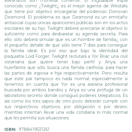
asesinatos son moneda corriente. El inigualable espía
conocido como ¿Twilight¿ es el mejor agente de Westalis
que tiene por objetivo encargarse del poderoso Donovan
Desmond. El problema es que Desmond es un ermitaño
antisocial cuyas únicas apariciones públicas son en los actos
escolares de su hijo. Twilight deberá acercarse al objetivo lo
suficiente como para desbaratar su agenda secreta. Para
ello; sólo deberá simular que es un hombre de familia¿ con
el pequeño detalle de que sólo tiene 7 días para conseguir
la familia ideal. Es por eso que bajo la identidad del
psiquiatra Loid Forger; Twilight reclutará a Yor Briar; una civil
ostaniana que quiere tener bajo perfil y Anya; una
huerfanita que sólo busca una familia cariñosa; para hacer
las partes de esposa e hija respectivamente. Pero resulta
que este par tampoco es nada normal; especialmente si
tenemos en cuenta que Yor es una asesina profesional
buscada por ambos bandos y Anya es una prófuga de un
laboratorio secreto donde consiguió poderes telepáticos. Es
así como los tres sapos de otro pozo deberán cumplir con
sus respectivos objetivos; por obligación o por deseo;
mientras intentan llevar una vida cotidiana lo más normal
que les permita sus situaciones.
ISBN:
9788419531261