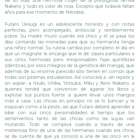
de su vida, una hermosa mujer de la prestigiosa familia
Nakano y todo es color de rosa. Excepto que todavía faltan
años para ese momento de felicidad…
Futaro Uesugi es un adolescente honesto y con notas
perfectas, pero acomplejado, antisocial y terriblemente
pobre. Su madre murió cuando era chico y él se pasa los
días contando las monedas para que su hermanita tenga
una niñez normal. Su rutina cambia por completo el día en
que un magnate le encarga que le dé clases particulares a
sus cinco hermosas pero irresponsables hijas quintillizas
(idénticas, por esos milagros de la genética del manga), que
además de su enorme parecido sólo tienen en común que
todas son pésimas estudiantes. Así conocerá a -sin repetir y
sin soplar- a Itsuki, Ichika, Yotsuba, Miku y Nino Nakano, a
quienes tendrá que convencer de agarrar los libros y
explotar sus puntos fuerte si quiere llevar unos mangos
más a casa. Las chicas en principio no se lo bancan y lo
esquivan como a la peste, así que Futaro deberá aprender a
lidiar con sus cinco personalidades al tiempo que los
sentimientos tanto de las chicas como las suyas van
mutando. Todo se complica cuando a través de una
misteriosa foto de una de las hermanas cuando era chica,
se da cuenta de que ya conoció a una de las cinco en la